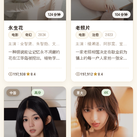
124分钟
104分钟
永生花
老照片
电影
奇幻
2024
电影
治愈
2023
主演：
全智贤、朱智勋、文佳
主演：
绫濑遥、阿部宽、室井
煐、朴宝剑
滋、多部未华子
一种据说能让记忆永不凋谢的
一家老照相馆决定在歇业前为
花在江华岛被挖出，植物学家
镇上的每一户人家拍一张全家
发现它的香气会让人陷入自己
福。镜头慢慢转过那个安静的
最美的一段过去。她必须在迷
小镇，也转过这家照相馆四十
197,938
8.4
197,912
8.4
恋与遗忘之间，做出科学家不
年的兴衰。
该做的选择。
高分
4K
中国
意大