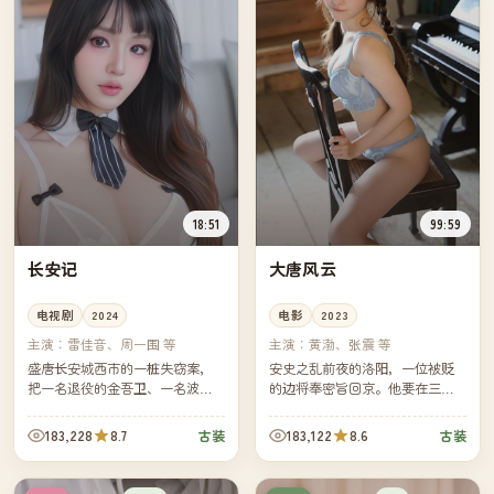
18:51
99:59
长安记
大唐风云
电视剧
2024
电影
2023
主演：
雷佳音、周一围 等
主演：
黄渤、张震 等
盛唐长安城西市的一桩失窃案，
安史之乱前夜的洛阳，一位被贬
把一名退役的金吾卫、一名波斯
的边将奉密旨回京。他要在三日
商人之女、一位被贬的礼部主事
内通过五道暗哨送出一封信，而
卷进了同一个夜晚。一座城，七
追在他身后的，是他曾经最信任
183,228
8.7
183,122
8.6
古装
古装
个时辰，无数次擦身。
的副将。