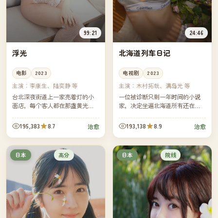
99:21
24:46
浮光
北海道列车日记
电影
2023
电视剧
2023
主演：
李康生、陆奕静 等
主演：
木村拓哉、满岛光 等
台北深夜街道上一家亮着灯的小
一位被诊断只剩一年时间的小说
面店，每个客人都在那盏黄光下
家，决定坐遍北海道所有还在运
吃完了那一碗面。镜头几乎没有
行的支线铁路。每一段铁路上的
对白，灯影里却写满了城市最深
偶遇，都比他自己的小说更难
195,383
8.7
193,138
8.9
治愈
治愈
的沉默。
写。
高分
院线
日本
日本