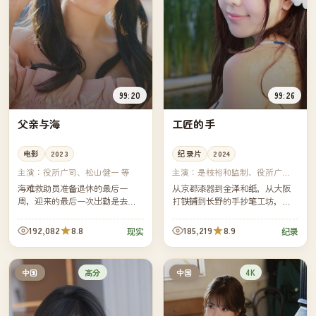
99:20
99:26
父亲与海
工匠的手
电影
2023
纪录片
2024
主演：
役所广司、松山健一 等
主演：
是枝裕和监制、役所广司
等
海难救助员准备退休的最后一
从京都漆器到金泽和纸，从大阪
周，迎来的最后一次出勤是去寻
打铁铺到长野的手抄笔工坊，记
找一名失联了三天的独自出海的
录十二位匠人各自一天的工作流
中年男子——那个男子是他三十
程。镜头多在手上，几乎没有对
192,082
8.8
185,219
8.9
现实
纪录
年没说过话的父亲。
白。
高分
4K
中国
中国