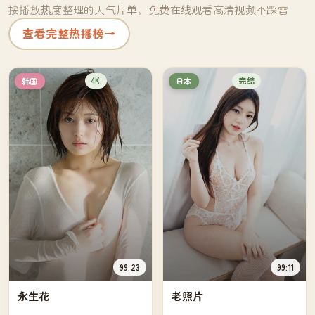
按播放热度整理的人气片单，免费在线观看高清视频不踩雷
查看完整热播榜
→
4K
完结
韩国
日本
99:23
99:11
永生花
老照片