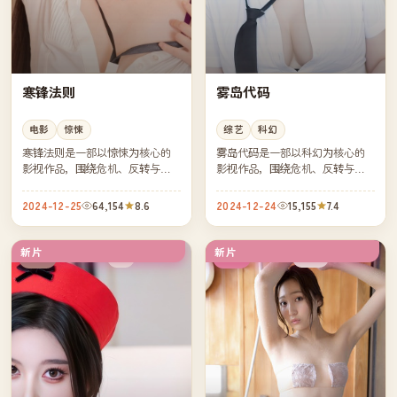
寒锋法则
雾岛代码
电影
惊悚
综艺
科幻
寒锋法则是一部以惊悚为核心的
雾岛代码是一部以科幻为核心的
影视作品，围绕危机、反转与人
影视作品，围绕危机、反转与人
物成长展开，整体节奏紧凑，值
物成长展开，整体节奏紧凑，值
得推荐观看。
得推荐观看。
2024-12-25
64,154
8.6
2024-12-24
15,155
7.4
新片
新片
4K
完结
中国
韩国