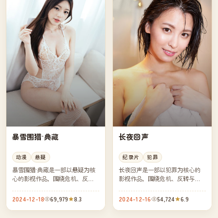
暴雪围猎·典藏
长夜回声
动漫
悬疑
纪录片
犯罪
暴雪围猎·典藏是一部以悬疑为核
长夜回声是一部以犯罪为核心的
心的影视作品，围绕危机、反转
影视作品，围绕危机、反转与人
与人物成长展开，整体节奏紧
物成长展开，整体节奏紧凑，值
凑，值得推荐观看。
得推荐观看。
2024-12-18
69,979
8.3
2024-12-16
54,724
6.9