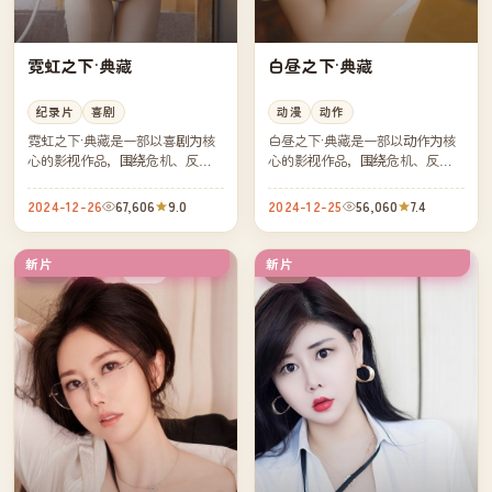
霓虹之下·典藏
白昼之下·典藏
纪录片
喜剧
动漫
动作
霓虹之下·典藏是一部以喜剧为核
白昼之下·典藏是一部以动作为核
心的影视作品，围绕危机、反转
心的影视作品，围绕危机、反转
与人物成长展开，整体节奏紧
与人物成长展开，整体节奏紧
凑，值得推荐观看。
凑，值得推荐观看。
2024-12-26
67,606
9.0
2024-12-25
56,060
7.4
新片
新片
完结
院线
中国
中国