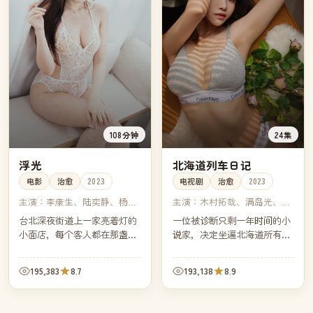
108分钟
24集
浮光
北海道列车日记
电影
治愈
2023
电视剧
治愈
2023
主演：
李康生、陆奕静、杨贵
主演：
木村拓哉、满岛光、永
媚、苗天
野芽郁、中条彩未
台北深夜街道上一家亮着灯的
一位被诊断只剩一年时间的小
小面店，每个客人都在那盏黄
说家，决定坐遍北海道所有还
光下吃完了那一碗面。镜头几
在运行的支线铁路。每一段铁
乎没有对白，灯影里却写满了
路上的偶遇，都比他自己的小
195,383
8.7
193,138
8.9
城市最深的沉默。
说更难写。