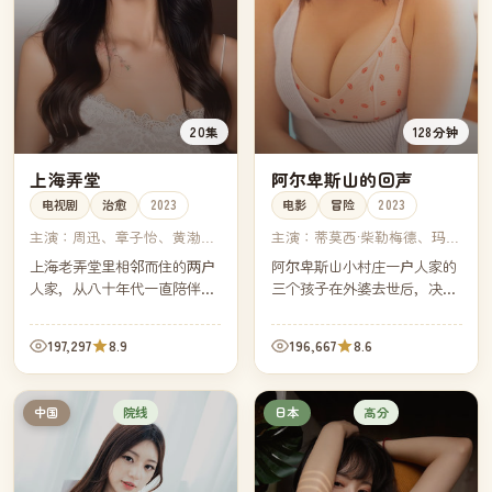
20集
128分钟
上海弄堂
阿尔卑斯山的回声
电视剧
治愈
2023
电影
冒险
2023
主演：
周迅、章子怡、黄渤、
主演：
蒂莫西·柴勒梅德、玛格
朱亚文
丽特·库利、迈克尔·斯图巴、
上海老弄堂里相邻而住的两户
阿尔卑斯山小村庄一户人家的
阿米·哈默
人家，从八十年代一直陪伴到
三个孩子在外婆去世后，决定
2020 年代。剧集分为四段，每
走完外婆当年从家门口到山顶
段相隔十年——同一只老门
教堂的那条朝圣路——三十一
197,297
8.9
196,667
8.6
牌，看着两家人各自的离散与
公里，三十一年没人完整走
重逢。
过。
院线
高分
中国
日本