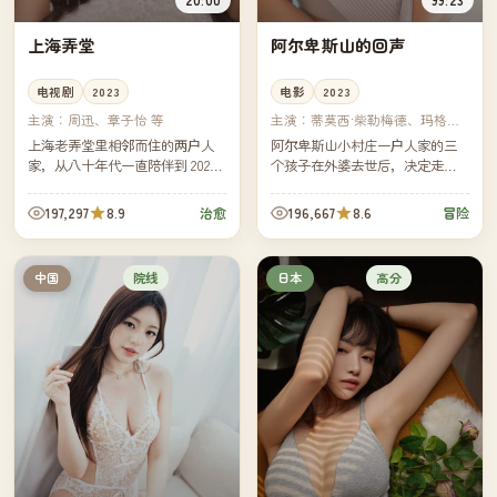
上海弄堂
阿尔卑斯山的回声
电视剧
2023
电影
2023
主演：
周迅、章子怡 等
主演：
蒂莫西·柴勒梅德、玛格丽
特·库利 等
上海老弄堂里相邻而住的两户人
阿尔卑斯山小村庄一户人家的三
家，从八十年代一直陪伴到 2020
个孩子在外婆去世后，决定走完
年代。剧集分为四段，每段相隔
外婆当年从家门口到山顶教堂的
十年——同一只老门牌，看着两
那条朝圣路——三十一公里，三
197,297
8.9
196,667
8.6
治愈
冒险
家人各自的离散与重逢。
十一年没人完整走过。
院线
高分
中国
日本