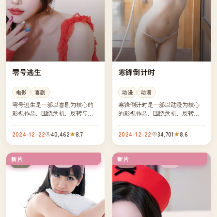
零号逃生
寒锋倒计时
电影
喜剧
动漫
动漫
零号逃生是一部以喜剧为核心的
寒锋倒计时是一部以动漫为核心
影视作品，围绕危机、反转与人
的影视作品，围绕危机、反转与
物成长展开，整体节奏紧凑，值
人物成长展开，整体节奏紧凑，
得推荐观看。
值得推荐观看。
2024-12-22
40,462
8.7
2024-12-22
34,701
8.6
新片
新片
热播
高分
日本
中国