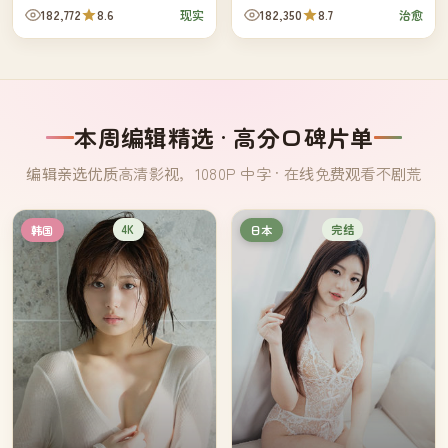
车厢被乘客遗落的东西——也整
的第一份差事是把信送到自己手
182,772
8.6
182,350
8.7
现实
治愈
理了自己三十年的列车人生。
里。
本周编辑精选 · 高分口碑片单
编辑亲选优质高清影视，1080P 中字 · 在线免费观看不剧荒
4K
完结
韩国
日本