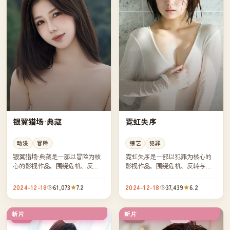
银翼猎场·典藏
霓虹失序
动漫
冒险
综艺
犯罪
银翼猎场·典藏是一部以冒险为核
霓虹失序是一部以犯罪为核心的
心的影视作品，围绕危机、反转
影视作品，围绕危机、反转与人
与人物成长展开，整体节奏紧
物成长展开，整体节奏紧凑，值
凑，值得推荐观看。
得推荐观看。
2024-12-18
61,073
7.2
2024-12-18
37,439
6.2
新片
新片
4K
热播
韩国
中国