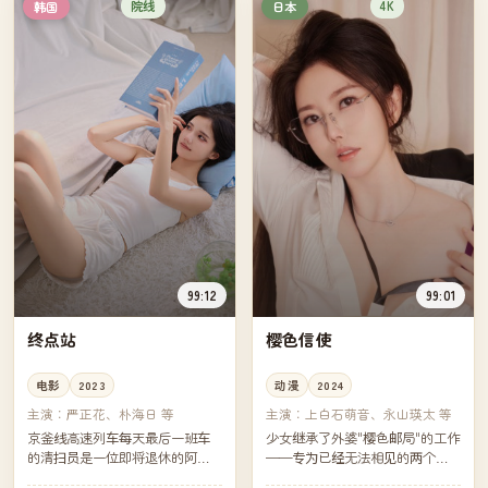
院线
4K
韩国
日本
99:12
99:01
终点站
樱色信使
电影
2023
动漫
2024
主演：
严正花、朴海日 等
主演：
上白石萌音、永山瑛太 等
京釜线高速列车每天最后一班车
少女继承了外婆"樱色邮局"的工作
的清扫员是一位即将退休的阿
——专为已经无法相见的两个
姨。她在最后一周里整理每一节
人，传递一封从未寄出的信。她