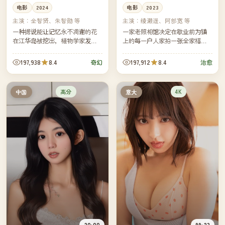
电影
2024
电影
2023
主演：
全智贤、朱智勋 等
主演：
绫濑遥、阿部宽 等
一种据说能让记忆永不凋谢的花
一家老照相馆决定在歇业前为镇
在江华岛被挖出，植物学家发现
上的每一户人家拍一张全家福。
它的香气会让人陷入自己最美的
镜头慢慢转过那个安静的小镇，
一段过去。她必须在迷恋与遗忘
也转过这家照相馆四十年的兴
197,938
8.4
197,912
8.4
奇幻
治愈
之间，做出科学家不该做的选
衰。
择。
高分
4K
中国
意大
20:00
99:23