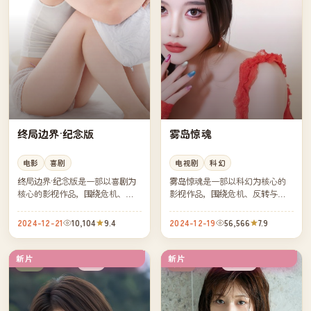
终局边界·纪念版
雾岛惊魂
电影
喜剧
电视剧
科幻
终局边界·纪念版是一部以喜剧为
雾岛惊魂是一部以科幻为核心的
核心的影视作品，围绕危机、反
影视作品，围绕危机、反转与人
转与人物成长展开，整体节奏紧
物成长展开，整体节奏紧凑，值
凑，值得推荐观看。
得推荐观看。
2024-12-21
10,104
9.4
2024-12-19
56,566
7.9
新片
新片
独播
连载中
日本
英国