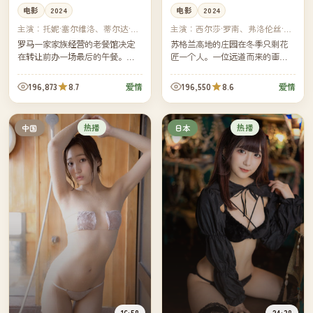
电影
2024
电影
2024
主演：
托妮·塞尔维洛、蒂尔达·斯
主演：
西尔莎·罗南、弗洛伦丝·珀
文顿 等
等
罗马一家家族经营的老餐馆决定
苏格兰高地的庄园在冬季只剩花
在转让前办一场最后的午餐。被
匠一个人。一位远道而来的画家
邀请的客人都收到了同一张写
请求住下两周，她想画完她母亲
着"请记得来"的明信片——但他们
未完成的那幅"寒冬玫瑰"。
196,873
8.7
196,550
8.6
爱情
爱情
之间彼此并不认识。
热播
热播
中国
日本
16:58
24:38