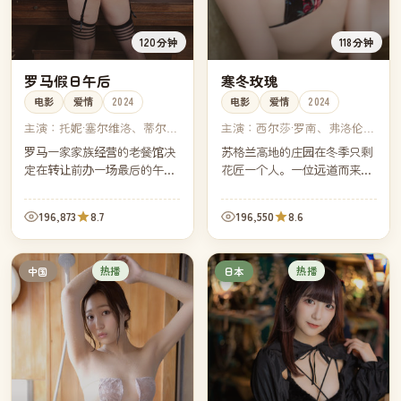
120分钟
118分钟
罗马假日午后
寒冬玫瑰
电影
爱情
2024
电影
爱情
2024
主演：
托妮·塞尔维洛、蒂尔达
主演：
西尔莎·罗南、弗洛伦丝
·斯文顿、苏菲亚·罗兰、阿米·
·珀、蒂莫西·柴勒梅德、艾玛·
罗马一家家族经营的老餐馆决
苏格兰高地的庄园在冬季只剩
哈默
沃特森
定在转让前办一场最后的午
花匠一个人。一位远道而来的
餐。被邀请的客人都收到了同
画家请求住下两周，她想画完
一张写着"请记得来"的明信片
她母亲未完成的那幅"寒冬玫
196,873
8.7
196,550
8.6
——但他们之间彼此并不认
瑰"。
识。
热播
热播
中国
日本