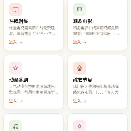
热播剧集
精品电影
海量电视剧高清在线免费观
精品电影在线高清视频免费
看，最新热播 1080P 中字完
观看，1080P 高清画质 + 中
结全集一键追完
文字幕一键播放
进入 →
进入 →
动漫番剧
综艺节目
人气动漫与番剧高清在线免
热门综艺整期完整版高清在
费观看，每周同步更新最新
线免费观看，1080P 真人秀
一话
脱口秀全收录
进入 →
进入 →