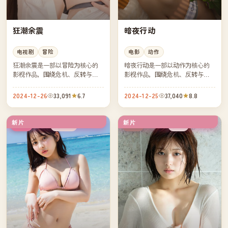
狂潮余震
暗夜行动
电视剧
冒险
电影
动作
狂潮余震是一部以冒险为核心的
暗夜行动是一部以动作为核心的
影视作品，围绕危机、反转与人
影视作品，围绕危机、反转与人
物成长展开，整体节奏紧凑，值
物成长展开，整体节奏紧凑，值
得推荐观看。
得推荐观看。
2024-12-26
33,091
6.7
2024-12-25
37,040
8.8
新片
新片
连载中
独播
韩国
美国