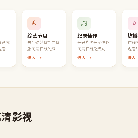
综艺节目
纪录佳作
热播
番剧高
热门综艺整期完整
纪录片与纪实佳作
在线
观看，
版高清在线免费观
高清在线免费观
观看
新最新
看，1080P 真人秀
看，自然 · 人文 ·
行，
进入 →
进入 →
进入
脱口秀全收录
工艺一应俱全
高分
高清影视