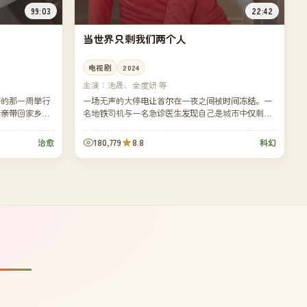
99:03
22:42
当世界只剩我们两个人
电视剧
2024
主演：
池晟、全度妍 等
开的那一周举行
一场无声的大停电让首尔在一夜之间被时间冻结。一
母亲带回家乡的
名地铁司机与一名急诊医生发现自己是城市中仅剩的
纠葛。
两个清醒者，他们沿着冷冷清清的汉江一路向南，寻
找时间...
180,779
8.8
治愈
科幻