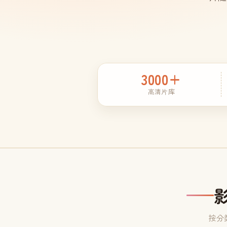
3000+
高清片库
按分