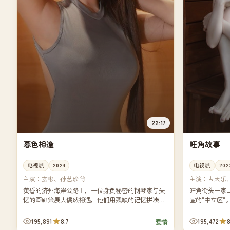
22:17
暮色相逢
旺角故事
电视剧
2024
电视剧
202
主演：
玄彬、孙艺珍 等
主演：
古天乐
黄昏的济州海岸公路上，一位身负秘密的钢琴家与失
旺角街头一家
忆的画廊策展人偶然相遇，他们用残缺的记忆拼凑出
宣的"中立区
一段早已被各自遗忘的承诺。慢节奏、画面唯美，雨
一晚摊开各自
夜与海...
195,891
8.7
195,472
8
爱情