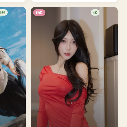
院线
4K
韩国