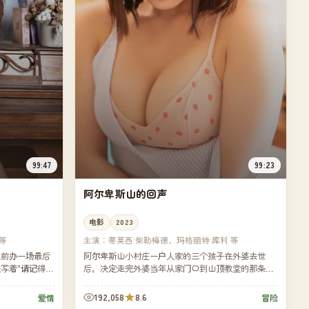
99:47
99:23
阿尔卑斯山的回声
电影
2023
等
主演：
蒂莫西·柴勒梅德、玛格丽特·库利 等
让前办一场最后
阿尔卑斯山小村庄一户人家的三个孩子在外婆去世
写着"请记得
后，决定走完外婆当年从家门口到山顶教堂的那条朝
认识。
圣路——三十一公里，三十一年没人完整走过。
192,058
8.6
爱情
冒险