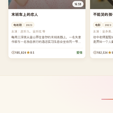
16:59
末班车上的恋人
不能哭的孩
电视剧
2023
电影
2023
主演：
吕珍九、金所炫 等
主演：
金多美
每周三深夜从釜山开往首尔的末班高铁上，一名失意
初中老师发现
作家与一名独自旅行的酒店实习生总会坐在同一节车
是开始一个人
厢的固定座位。他们用十趟车的时间，写完了一本只
春期的暗角揭
属于他...
185,824
8.5
182,534
爱情