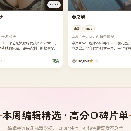
99:57
子
春之祭
电影
2024
、千禹熙 等
主演：
苍井优、西岛秀俊 等
班上一个总是沉默的女孩有些异常，于
奈良山中一座小神社每年只在樱花盛
调查她的家庭。镜头克制，却把整个青
春之祭。今年的祭典前一周，一个被
得清清楚楚。
小女孩，意外卷进了祭典背后的家族
8.9
182,050
8.5
现实
本周编辑精选 · 高分口碑片单
编辑亲选优质高清影视，1080P 中字 · 在线免费观看不剧荒