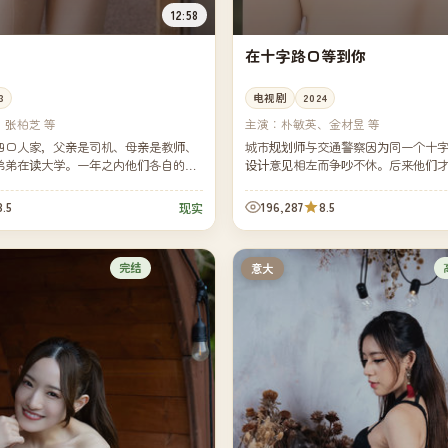
12:58
在十字路口等到你
3
电视剧
2024
、张柏芝 等
主演：
朴敏英、金材昱 等
四口人家，父亲是司机、母亲是教师、
城市规划师与交通警察因为同一个十
弟弟在读大学。一年之内他们各自的轨
设计意见相左而争吵不休。后来他们
这家人晚饭的桌子始终摆着四副碗筷。
晨六点二十分，他们都曾在那个路口
只是从...
8.5
196,287
8.5
现实
完结
意大