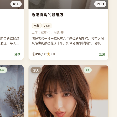
12:15
99:33
香港街角的咖啡店
电影
2024
主演：
梁朝伟、周迅 等
字路口的红绿灯
湾仔老楼一楼一家只有六个座位的咖啡店，常客之间
才发现，每天清
从陌生到熟悉花了十年。如今老楼即将拆除，老板决
看见过对方——
定为这十年里每一位常客做一张属于他们的咖啡卡
片。
196,037
8.8
爱情
治愈
高分
4K
意大