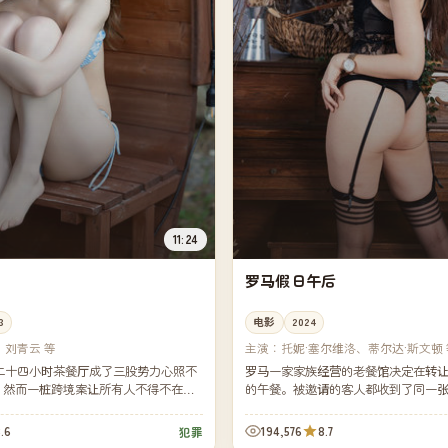
11:24
罗马假日午后
3
电影
2024
、刘青云 等
主演：
托妮·塞尔维洛、蒂尔达·斯文顿 
二十四小时茶餐厅成了三股势力心照不
罗马一家家族经营的老餐馆决定在转
"。然而一桩跨境案让所有人不得不在同
的午餐。被邀请的客人都收到了同一张
的牌。
来"的明信片——但他们之间彼此并不
.6
194,576
8.7
犯罪