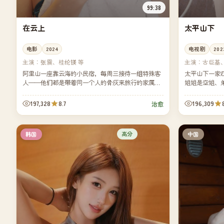
99:38
在云上
太平山下
电影
2024
电视剧
202
主演：
张震、桂纶镁 等
主演：
古巨基
阿里山一座靠云海的小民宿，每周三接待一组特殊客
太平山下一家
人——他们都是带着同一个人的骨灰来旅行的家属。
姐姐是空姐、
民宿主人在最后一晚为每组客人煮一锅汤。
道被打散，但
197,328
8.7
196,309
治愈
高分
韩国
中国